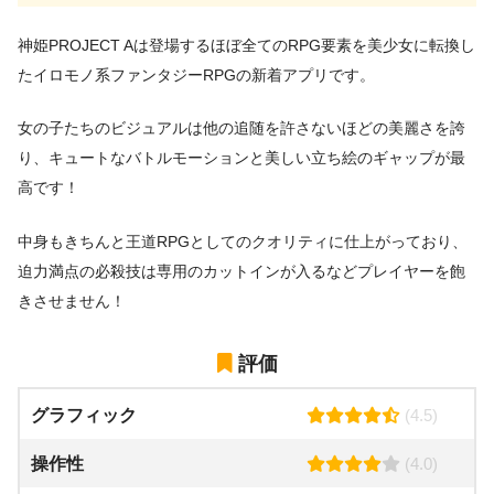
神姫PROJECT Aは登場するほぼ全てのRPG要素を美少女に転換し
たイロモノ系ファンタジーRPGの新着アプリです。
女の子たちのビジュアルは他の追随を許さないほどの美麗さを誇
り、キュートなバトルモーションと美しい立ち絵のギャップが最
高です！
中身もきちんと王道RPGとしてのクオリティに仕上がっており、
迫力満点の必殺技は専用のカットインが入るなどプレイヤーを飽
きさせません！
評価
グラフィック
(4.5)
操作性
(4.0)