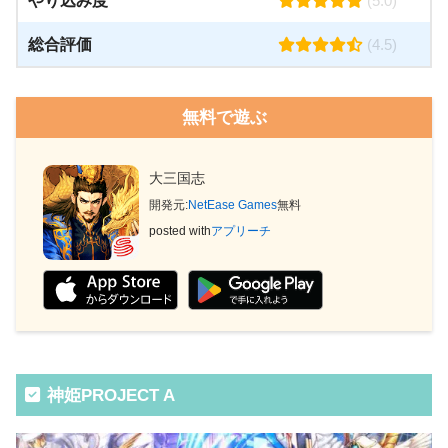
やり込み度
(5.0)
総合評価
(4.5)
無料で遊ぶ
大三国志
開発元:
NetEase Games
無料
posted with
アプリーチ
神姫PROJECT A