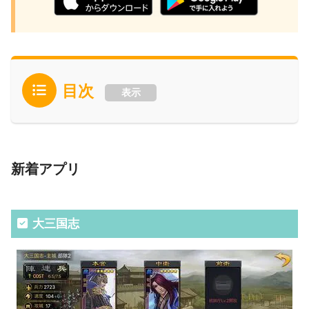
目次
表示
新着アプリ
大三国志