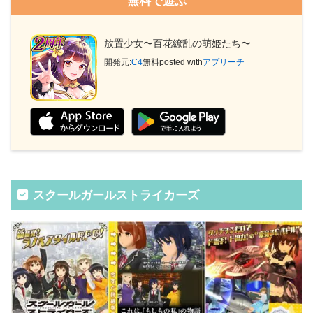
無料で遊ぶ
放置少女〜百花繚乱の萌姫たち〜
開発元:
C4
無料
posted with
アプリーチ
スクールガールストライカーズ