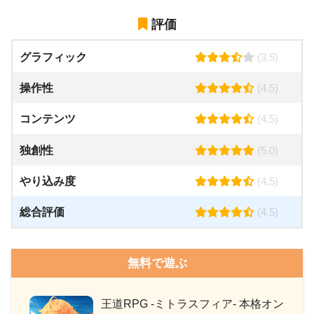
評価
グラフィック
(3.5)
操作性
(4.5)
コンテンツ
(4.5)
独創性
(5.0)
やり込み度
(4.5)
総合評価
(4.5)
無料で遊ぶ
王道RPG -ミトラスフィア- 本格オン