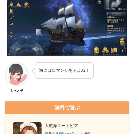
海にはロマンがあるよね！
もっと子
無料で遊ぶ
大航海ユートピア
開発元:
BBGame Co.,Ltd.
無料