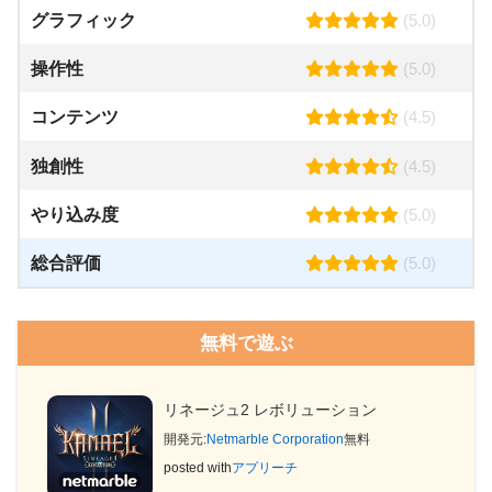
グラフィック
(5.0)
操作性
(5.0)
コンテンツ
(4.5)
独創性
(4.5)
やり込み度
(5.0)
総合評価
(5.0)
無料で遊ぶ
リネージュ2 レボリューション
開発元:
Netmarble Corporation
無料
posted with
アプリーチ