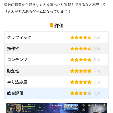
複数の職業から好きなものを選べたり貿易もできるなど本当にや
り込み甲斐のあるゲームになっています！
評価
グラフィック
(4.5)
操作性
(4.5)
コンテンツ
(5.0)
独創性
(5.0)
やり込み度
(5.0)
総合評価
(4.0)