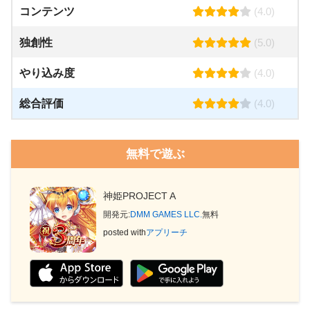
コンテンツ
(4.0)
独創性
(5.0)
やり込み度
(4.0)
総合評価
(4.0)
無料で遊ぶ
神姫PROJECT A
開発元:
DMM GAMES LLC.
無料
posted with
アプリーチ