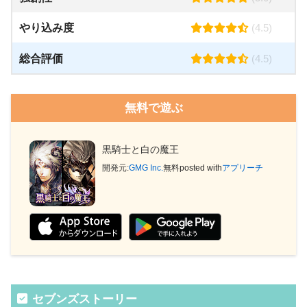
やり込み度
(4.5)
総合評価
(4.5)
無料で遊ぶ
黒騎士と白の魔王
開発元:
GMG Inc.
無料
posted with
アプリーチ
セブンズストーリー