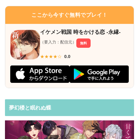
ここから今すぐ無料でプレイ！
イケメン戦国 時をかける恋 -永縁-
（要入力：配信元）
無料
★★★★☆
0.0
夢幻楼と眠れぬ蝶