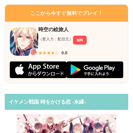
ここから今すぐ無料でプレイ！
時空の絵旅人
（要入力：配信元）
無料
★★★★☆
0.0
イケメン戦国 時をかける恋 -永縁-