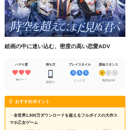
絵画の中に迷い込む、密度の高い恋愛ADV
ハマり度
持ち方
プレイスタイル
課金スタンス
¥
¥
¥
神ゲー！
じっくり
無課金OK
縦持ち
おすすめポイント
・
全世界1,500万ダウンロードを超えるフルボイスの大作ス
マホ乙女ゲーム