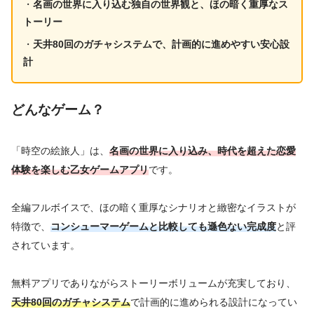
・
名画の世界に入り込む独自の世界観と、ほの暗く重厚なス
トーリー
・
天井80回のガチャシステムで、計画的に進めやすい安心設
計
どんなゲーム？
「時空の絵旅人」は、
名画の世界に入り込み、時代を超えた恋愛
体験を楽しむ乙女ゲームアプリ
です。
全編フルボイスで、ほの暗く重厚なシナリオと緻密なイラストが
特徴で、
コンシューマーゲームと比較しても遜色ない完成度
と評
されています。
無料アプリでありながらストーリーボリュームが充実しており、
天井80回のガチャシステム
で計画的に進められる設計になってい