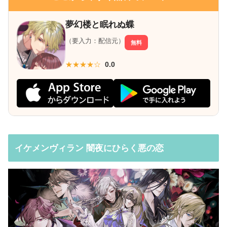
夢幻楼と眠れぬ蝶
（要入力：配信元）
無料
★★★★☆
0.0
イケメンヴィラン 闇夜にひらく悪の恋