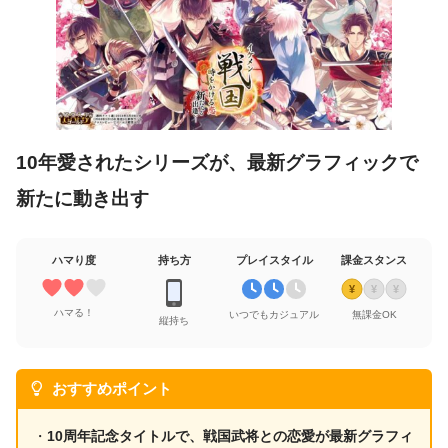
10年愛されたシリーズが、最新グラフィックで
新たに動き出す
ハマり度
持ち方
プレイスタイル
課金スタンス
¥
¥
¥
ハマる！
いつでもカジュアル
無課金OK
縦持ち
おすすめポイント
・
10周年記念タイトルで、戦国武将との恋愛が最新グラフィ