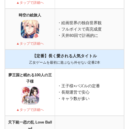
▲タップで詳細へ
時空の絵旅人
・絵画世界の独自世界観
・フルボイスで高完成度
・天井80回で計画的に
▲タップで詳細へ
【定番】長く愛される人気タイトル
乙女ゲームを最初に遊ぶなら外せない定番2本
夢王国と眠れる100人の王
子様
・王子様×パズルの定番
・長期運営で安心
・キャラ数が多い
▲タップで詳細へ
天下統一恋の乱 Love Ball
ad