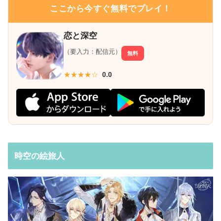
ここから今すぐ無料でプレイ！
恋と深空
（要入力：配信元）
無料
★★★★☆
0.0
時空の絵旅人