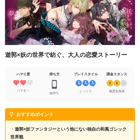
遊郭×妖の世界で紡ぐ、大人の恋愛ストーリー
ハマり度
持ち方
プレイスタイル
課金スタンス
¥
¥
¥
ハマる！
じっくり
微課金推奨
縦持ち
おすすめポイント
・
遊郭×妖ファンタジーという他にない独自の和風ゴシック
世界観