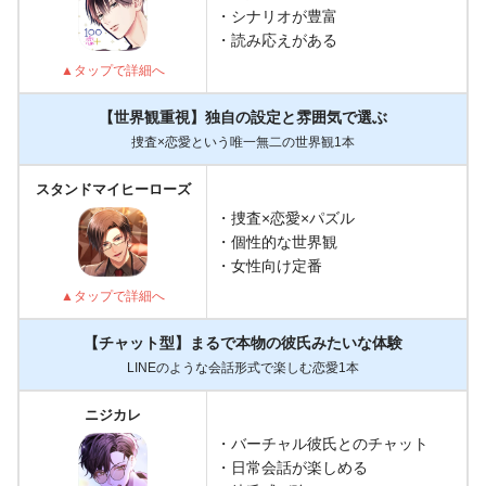
・シナリオが豊富
・読み応えがある
▲タップで詳細へ
【世界観重視】独自の設定と雰囲気で選ぶ
捜査×恋愛という唯一無二の世界観1本
スタンドマイヒーローズ
・捜査×恋愛×パズル
・個性的な世界観
・女性向け定番
▲タップで詳細へ
【チャット型】まるで本物の彼氏みたいな体験
LINEのような会話形式で楽しむ恋愛1本
ニジカレ
・バーチャル彼氏とのチャット
・日常会話が楽しめる